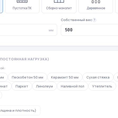
Пустотка ПК
Сборно-монолит
Деревянное
Собственный вес
?
мм
 (ПОСТОЯННАЯ НАГРУЗКА)
ой:
мм
Пескобетон 50 мм
Керамзит 50 мм
Сухая стяжка
инат
Паркет
Линолеум
Наливной пол
Утеплитель
олщина и плотность)