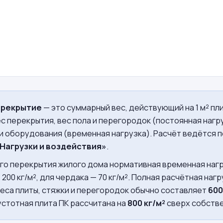
ерекрытие
— это суммарный вес, действующий на 1 м² пл
с перекрытия, вес пола и перегородок (постоянная нагр
и оборудования (временная нагрузка). Расчёт ведётся 
 «Нагрузки и воздействия»
.
го перекрытия жилого дома нормативная временная наг
 200 кг/м², для чердака — 70 кг/м². Полная расчётная наг
еса плиты, стяжки и перегородок обычно составляет
600
стотная плита ПК рассчитана на
800 кг/м²
сверх собстве