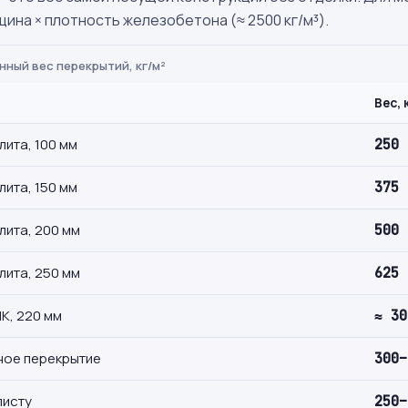
щина × плотность железобетона (≈ 2500 кг/м³).
нный вес перекрытий, кг/м²
Вес, 
лита, 100 мм
250
лита, 150 мм
375
лита, 200 мм
500
лита, 250 мм
625
К, 220 мм
≈ 30
ое перекрытие
300–
листу
250–