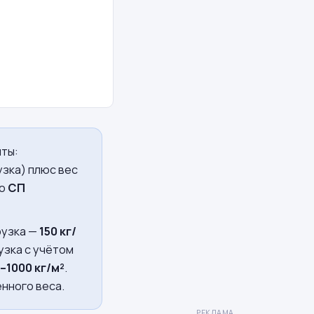
иты:
узка) плюс вес
по
СП
рузка —
150 кг/
рузка с учётом
–1000 кг/м²
.
нного веса.
РЕКЛАМА