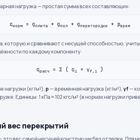
арная нагрузка — простая сумма всех составляющих:
q
= g
+ g
+ g
+ p
норм
плита
пол
перегородки
врем
а, которую и сравнивают с несущей способностью, учит
ёжности по каждому компоненту:
q
= Σ ( q
× γ
)
расч
i
f,i
 нагрузки (кг/м²),
p
— временная нагрузка (кг/м²),
γ
f
— к
узке. Единицы: 1 кПа ≈ 102 кгс/м² (в нормах нагрузки приве
й вес перекрытий
 это вес самой несущей конструкции без отделки. Для м