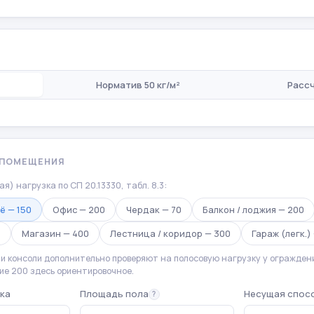
И
Норматив 50 кг/м²
Расс
 ПОМЕЩЕНИЯ
я) нагрузка по СП 20.13330, табл. 8.3:
ё — 150
Офис — 200
Чердак — 70
Балкон / лоджия — 200
0
Магазин — 400
Лестница / коридор — 300
Гараж (легк.)
 и консоли дополнительно проверяют на полосовую нагрузку у ограждени
ние 200 здесь ориентировочное.
ка
Площадь пола
Несущая спос
?