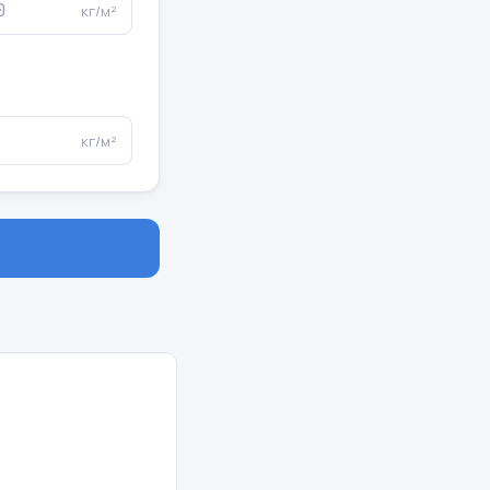
кг/м²
кг/м²