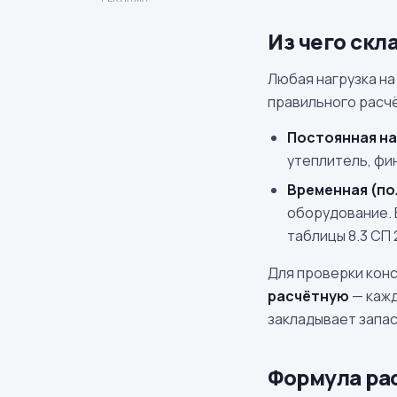
Из чего скл
Любая нагрузка на
правильного расч
Постоянная на
утеплитель, фи
Временная (по
оборудование. 
таблицы 8.3 СП 2
Для проверки конс
расчётную
— каж
закладывает запа
Формула ра