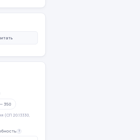
читать
 — 350
я (СП 20.13330,
обность
?