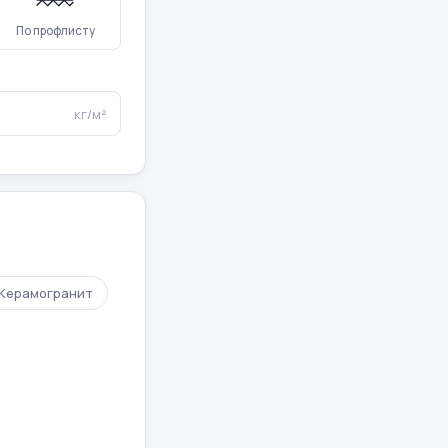
По профлисту
кг/м²
Керамогранит