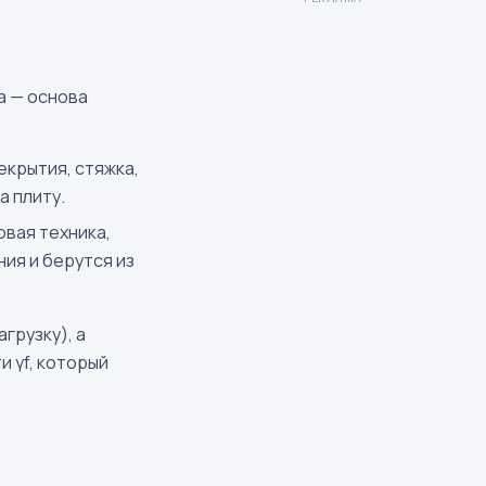
а — основа
екрытия, стяжка,
а плиту.
овая техника,
ия и берутся из
грузку), а
и γ
f
, который