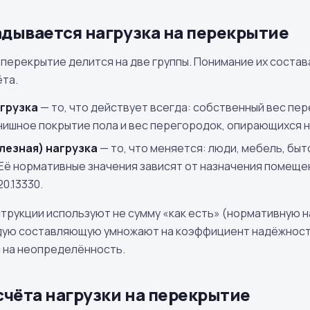
адывается нагрузка на перекрытие
 перекрытие делится на две группы. Понимание их состав
ёта.
грузка
— то, что действует всегда: собственный вес пер
нишное покрытие пола и вес перегородок, опирающихся н
лезная) нагрузка
— то, что меняется: люди, мебель, быт
Её нормативные значения зависят от назначения помещен
0.13330.
трукции используют не сумму «как есть» (нормативную на
дую составляющую умножают на коэффициент надёжност
с на неопределённость.
счёта нагрузки на перекрытие