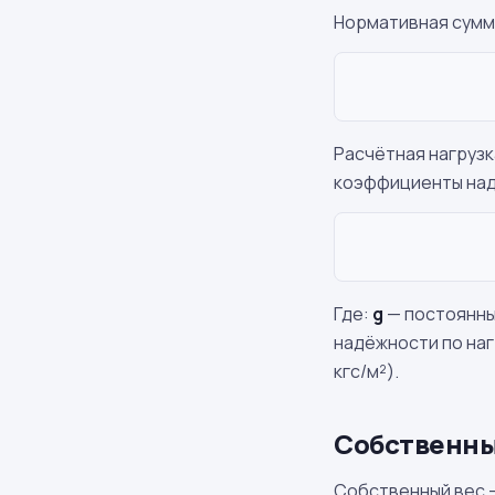
Нормативная сумм
Расчётная нагрузк
коэффициенты над
Где:
g
— постоянные
надёжности по нагр
кгс/м²).
Собственны
Собственный вес —