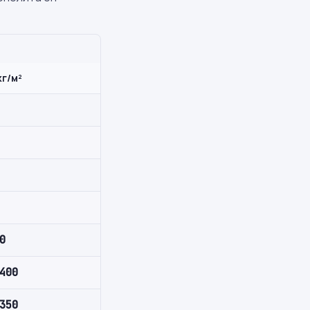
кг/м²
0
400
350