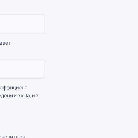
ывает
оэффициент
дены и в кПа, и в
онолита он