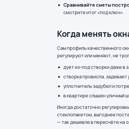
Сравнивайте сметы постро
смотрите итог «под ключ».
Когда менять окн
Сам профиль качественного окн
регулируют или меняют, не трог
дует из-под створки даже в 
створка провисла, задевает р
уплотнитель задубел и потр
в квартире слышен уличный ш
Иногда достаточно регулировки
стеклопакетом, выгоднее поста
— так дешевле в пересчёте на 