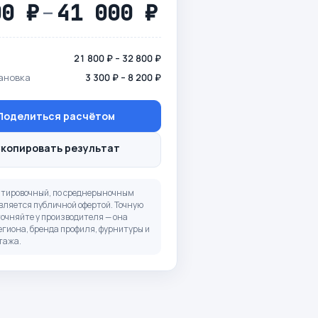
00 ₽
–
41 000 ₽
21 800 ₽ – 32 800 ₽
ановка
3 300 ₽ – 8 200 ₽
 Поделиться расчётом
Скопировать результат
нтировочный, по среднерыночным
вляется публичной офертой. Точную
точняйте у производителя — она
егиона, бренда профиля, фурнитуры и
тажа.