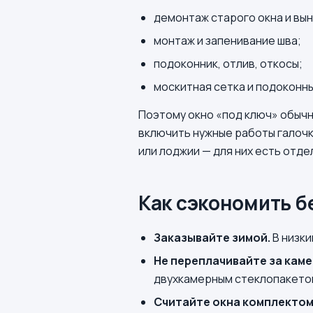
демонтаж старого окна и вын
монтаж и запенивание шва;
подоконник, отлив, откосы;
москитная сетка и подоконн
Поэтому окно «под ключ» обычн
включить нужные работы галочк
или лоджии — для них есть отд
Как сэкономить б
Заказывайте зимой.
В низки
Не переплачивайте за каме
двухкамерным стеклопакетом
Считайте окна комплектом