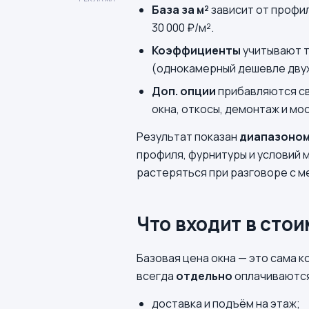
База за м²
зависит от профиля
30 000 ₽/м².
Коэффициенты
учитывают т
(однокамерный дешевле дву
Доп. опции
прибавляются св
окна, откосы, демонтаж и мо
Результат показан
диапазоно
профиля, фурнитуры и условий 
растеряться при разговоре с 
Что входит в стои
Базовая цена окна — это сама 
всегда
отдельно
оплачиваютс
доставка и подъём на этаж;