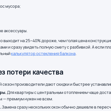
ос мусора;
ые аксессуары.
о выходит на 25–40% дороже, чем голая цена конструкци
ами и сразу увидеть полную смету с разбивкой. А если п
ельный
калькулятор остекления балкона
.
ез потери качества
й сезон производители дают скидки и быстрее устанавли
ры.
Для квартиры с центральным отоплением чаще доста
 — премиум нужен не всем.
.
Замена сразу нескольких окон обычно дешевле в пересч