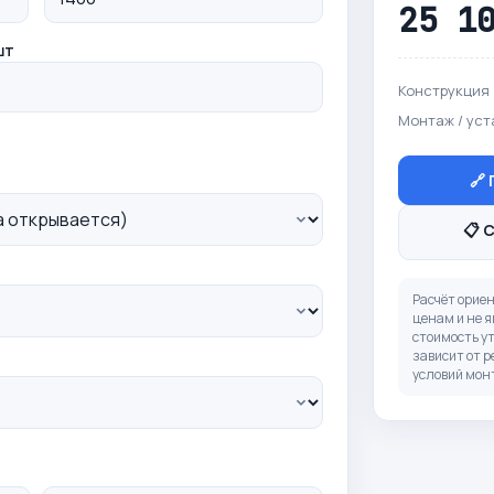
25 1
шт
Конструкция
Монтаж / уст
🔗
📋 
Расчёт орие
ценам и не я
стоимость у
зависит от р
условий мон