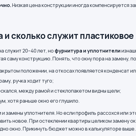
чно.
Низкая цена конструкции иногда компенсируется 
а и сколько служит пластиковое
а служит 20–40 лет, но
фурнитура и уплотнители
изнаш
ая саму конструкцию. Понять, что окну пора на замену, 
закрытом положении, на откосах появляется конденсат ил
аму, ручка ходит туго;
ескался, между рамой и стеклопакетом видны щели;
ум, хотя раньше окно его глушило.
 и замены уплотнителя. Но если профиль рассохся или э
вить новое. При остеклении квартиры целиком замену о
одно окно. Прикинуть бюджет можно в калькуляторе выше.