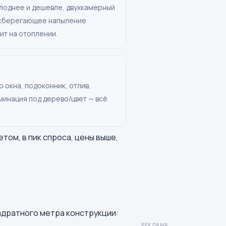
лоднее и дешевле, двухкамерный
госберегающее напыление
ит на отоплении.
 окна, подоконник, отлив,
аминация под дерево/цвет — всё
етом, в пик спроса, цены выше,
вадратного метра конструкции:
РЕКЛАМА