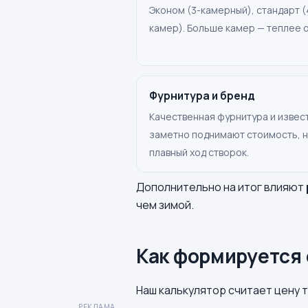
Эконом (3-камерный), стандарт (
камер). Больше камер — теплее о
Фурнитура и бренд
Качественная фурнитура и извес
заметно поднимают стоимость, н
плавный ход створок.
Дополнительно на итог влияют
чем зимой.
Как формируется 
Наш калькулятор считает цену т
РЕКЛАМА