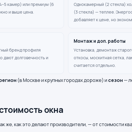
4–5 камер) или премиум (6
Однокамерный (2 стекла) хо
кно и выше цена.
(3 стекла) — теплее. Энер
добавляет к цене, но эконом
Монтаж и доп. работы
тный бренд профиля
Установка, демонтаж старого
о дают долговечность и
откосы, москитная сетка, л
считается отдельно.
регион
(в Москве и крупных городах дороже) и
сезон
— л
стоимость окна
ак же, как это делают производители, — от стоимости к