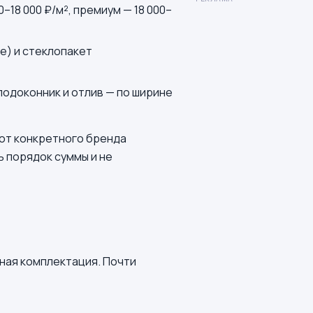
–18 000 ₽/м², премиум — 18 000–
е) и стеклопакет
подоконник и отлив — по ширине
т от конкретного бренда
ь порядок суммы и не
тная комплектация. Почти