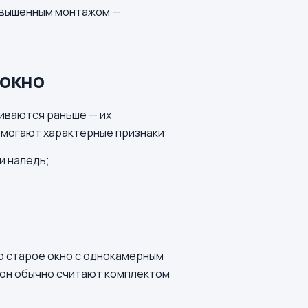
завышенным монтажом —
 окно
иваются раньше — их
помогают характерные признаки:
и наледь;
то старое окно с однокамерным
кон обычно считают комплектом